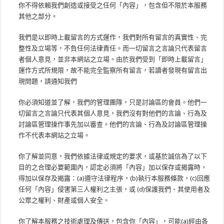
你不得依賴我們創造或接受之任何「內容」，包含但不限於本服務
其他之部分。
我們是以即時上載留言的方式運作，我們對所有留言的真實性、完
整性及立場等，不負任何法律責任。而一切留言之言論只代表留言
者個人意見，並非本網站之立場。由於我們受到「即時上載留言」
運作方式所規限，故不能完全監察所有留言，若讀者發現有留言出
現問題，請通知我們
你必須知道並了解，我們的管理團隊，只是討論區的會員。他們一
切留言之言論只代表其個人意見，我們沒有對他們的言論、行為及
討論區管理操作事先加以審查。他們的言論、行為及討論區管理操
作不代表本網站之立場。
你了解並同意，我們依據法律或規定的要求，或基於誠信為了以下
目的之合理必要範圍內，認定必須將「內容」加以保存或揭露時，
得加以保存及揭露：(a)遵守法律程序，(b)執行本服務條款，(c)回應
任何「內容」侵害第三人權利之主張，或 (d)保護我們、其使用者及
公眾之權利、財產或個人安全。
你了解本服務之技術處理及傳送，包含你「內容」，可能(a)經由各