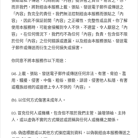
張貼或私下傳送，均為前開「內容」提供者之責任。易言之，你，
而非我們，將對經由本服務上載、張貼、發送電子郵件或傳送之
「內容」負完全的責任。我們無法控制經由本服務而張貼之「內
容」，因此不保証前開「內容」之正確性、完整性或品質。你了解
使用本服務時，可能會接觸到令人不快、不適當、令人厭惡之「內
容」。在任何情況下，我們均不為任何「內容」負責，包含但不限
於任何「內容」之任何錯誤或遺漏，以及經由本服務張貼、發送電
子郵件或傳送而衍生之任何損失或損害。
你同意不將本服務作以下用途：
(a). 上載、張貼、發送電子郵件或傳送任何非法、有害、脅迫、濫
用、騷擾、侵害、中傷、粗俗、猥褻、誹謗、侵害他人私隱、有害
或種族歧視的或道德上令人不快的「內容」。
(b). 以任何方式傷害未成年人。
(c). 冒充任何人或機構，包含但不限於我們主管、論壇領袖、主持
人，或以虛偽不實的方式陳述或謊稱與任何人或機構之關係。
(d). 偽造標題或以其他方式操控識別資料，以偽裝經由本服務傳送之