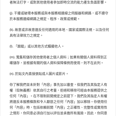
者無法打字，或對其他使用者參加即時交流的能力產生負面影響。
(j). 干擾或破壞本服務或與本服務相連線之伺服器和網路，或不遵守
於本服務連線網路之規定、程序、政策或規範。
(k). 故意或非故意違反任何適用的本地、國家或國際法規，以及任何
具有法律效力之規定。
(l). 「跟蹤」或以其他方式騷擾他人。
(m). 蒐集和儲存其他使用者之個人資料；如果有關個人資料得到正
確儲存，並根據有關的個人資料保障條例而使用，則不在此列。
(n). 於貼文內直接張貼成人圖片或影片。
你了解我們並未針對「內容」事先加以審查，但我們及其指定人有
權（但無義務）依其自行之考量，拒絕和移除可經由本服務提供之
任何「內容」。在不限制前開規定之前提下，我們及其指定人有權
將違反本服務條款和令人厭惡之任何「內容」加以移除。你使用任
何「內容」時，包括依賴前開「內容」之正確性、完整性或實用性
之情形，你同意必須自行加以評估並承擔所有風險。因此，你同意