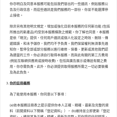
你亦明白及同意本服務可能包括我們發出的一些通訊，例如服務公
告及行政信息，而這些通訊是我們服務的一部份，你並不能選擇停
止接收。
除非另有其他明文規定，增加或強化目前本服務的任何新功能 (包括
所推出的新產品)均受到本服務條款之規範。你了解也同意，本服務
是依「現況」提供，任何用戶通訊或個人化設定之時效、刪除、傳
遞錯誤、和未予儲存，我們均不予負責。我們保留權利無須事先通
知你，暫停全部或部分服務以進行維修、保養、更新或其他我們認
為適當的工作。你必須自行取得本服務，而與此有關的第三方費用
(例如互聯網供應商或按時收費)，包恬與廣告展示或傳送有關之費
用，你亦需負責。此外，你必須提供取得服務所需之一切必要裝備
及為此負負。
你的註冊義務
為了能使用本服務，你同意以下事項：
(a)依本服務註冊表之提示提供你本人正確、精確、最新及完整的資
料（前開資料以下簡稱「登記資料」）， (b)維持並立即更新「登記
資料」，確保其為正確、精確、最新及完整。若你提供任何錯誤、