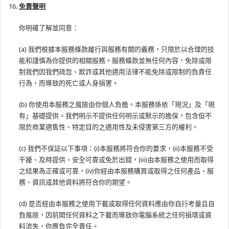
免責聲明
你明確了解並同意：
(a) 我們根據本服務條款履行與服務有關的義務，只限於以合理的技
能和謹慎為你提供的相關服務。服務條款並無任何內容，免除或限
制我們因我們疏忽、欺詐或其他適用法律不能免除或限制的負責任
行為，而導致的死亡或人身損害。
(b) 你使用本服務之風險由你個人負擔。本服務係依「現況」及「現
有」基礎提供。我們明示不提供任何明示或默示的擔保，包含但不
限於商業適售性、特定目的之適用性及未侵害第三方的權利。
(c) 我們不保証以下事項：(i)本服務將符合你的要求，(ii)本服務不受
干擾、及時提供、安全可靠或免於出錯，(iii)由本服務之使用而取得
之結果為正確或可靠，(iv)你經由本服務購買或取得之任何產品、服
務、資訊或其他資料將符合你的期望。
(d) 是否經由本服務之使用下載或取得任何資料應由你自行考量且自
負風險，因前開任何資料之下載而導致你電腦系統之任何損壞或資
料流失，你應負完全責任。