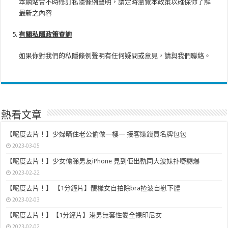
本網站會不時修訂私隱條例聲明，請定時瀏覽本政策以確保你了解
最新之內容
有關私隱政策查詢
如果你對我們的私隱條例聲明有任何疑問或意見，請與我們聯絡。
熱看文章
【呢度去片！】少婦暪住老公偷做一樓一 接客賺錢買名牌包包
2023-03-05
【呢度去片！】少女偷睇男友iPhone 見到佢出軌同大波妹扑嘢嬲爆
2023-02-22
【呢度去片！】 【1分鐘片】靚樣女自拍除bra揸波自慰下體
2023-02-03
【呢度去片！】【1分鐘片】港男無套性愛全裸印尼女
2023-02-02