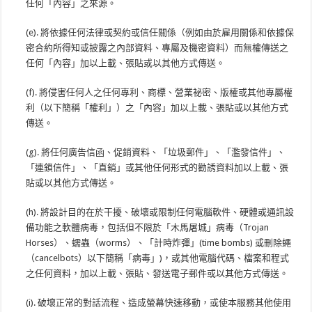
任何「內容」之來源。
(e). 將依據任何法律或契約或信任關係（例如由於雇用關係和依據保
密合約所得知或披露之內部資料、專屬及機密資料）而無權傳送之
任何「內容」加以上載、張貼或以其他方式傳送。
(f). 將侵害任何人之任何專利、商標、營業祕密、版權或其他專屬權
利（以下簡稱「權利」）之「內容」加以上載、張貼或以其他方式
傳送。
(g). 將任何廣告信函、促銷資料、「垃圾郵件」、「濫發信件」、
「連鎖信件」、「直銷」或其他任何形式的勸誘資料加以上載、張
貼或以其他方式傳送。
(h). 將設計目的在於干擾、破壞或限制任何電腦軟件、硬體或通訊設
備功能之軟體病毒，包括但不限於「木馬屠城」病毒（Trojan
Horses）、蠕蟲（worms）、「計時炸彈」(time bombs) 或刪除蠅
（cancelbots）以下簡稱「病毒」)，或其他電腦代碼、檔案和程式
之任何資料，加以上載、張貼、發送電子郵件或以其他方式傳送。
(i). 破壞正常的對話流程、造成螢幕快速移動，或使本服務其他使用