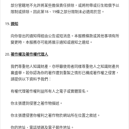
部分管轄地不允許將某些擔保責任排除，或將附帶或衍生賠償予以
限制或排除。因此第18、19條之部分限制未必適用於您。
通知
向你發出的通知得經由公告或短消息。本服務條款或其他事項有所
變更時，本服務亦可能將展示通知或通知之連結。
著作權及著作權代理人
我們尊重他人知識財產，亦呼籲使用者同樣尊重他人之知識財產共
襄盛舉。若你認為你的著作遭到重製之情形已構成著作權之侵害，
請提供以下資料予我們：
有權代理著作權利益所有人之電子或實體簽名。
你主張遭到侵害之著作物描述。
你主張遭侵害你權利之著作物於網站所在位置之敘述。
你的地址、電話號碼及電子郵件地址。