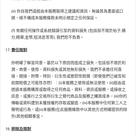
(e) 你自我們或經由本服務取得之建議和資訊，無論其為書面或口
頭，絕不構成本服務條款未明示規定之任何保証。
(f) 有關任何操作或系統錯誤引至的資料損失 (包括但不限於帖子,積
分,精華,金幣,短消息等等), 我們恕不負責。
責任限制
你明確了解並同意，基於以下原因而造成之損失，包括但不限於利
潤、商譽、使用、資料損失或其他無形損失，我們不承擔任何直
接、間接、附帶、特別、衍生性或懲罰性賠償（即使我們已被告知
前開賠償之可能性亦然）：(i)本服務之使用或無法使用，(ii)經由或
透過本服務購買或取得之任何商品、資料、資訊或服務，或接收之
訊息，或進行之交易所衍生之替代商品及服務之購買成本，(iii)你的
傳輸或資料遭到未獲授權的存取或變造，(iv)本服務中任何第三人之
聲明或行為，或(v)本服務(在此服務條款中以其他方式明確提供的除
外)其他相關事宜。
排除及限制