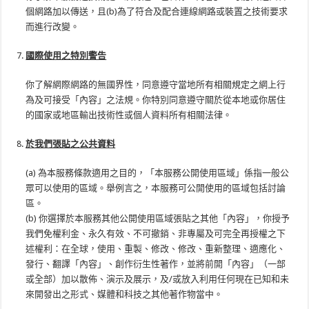
個網路加以傳送，且(b)為了符合及配合連線網路或裝置之技術要求
而進行改變。
國際使用之特別警告
你了解網際網路的無國界性，同意遵守當地所有相關規定之網上行
為及可接受「內容」之法規。你特別同意遵守關於從本地或你居住
的國家或地區輸出技術性或個人資料所有相關法律。
於我們張貼之公共資料
(a) 為本服務條款適用之目的，「本服務公開使用區域」係指一般公
眾可以使用的區域。舉例言之，本服務可公開使用的區域包括討論
區。
(b) 你選擇於本服務其他公開使用區域張貼之其他「內容」，你授予
我們免權利金、永久有效、不可撤銷、非專屬及可完全再授權之下
述權利：在全球，使用、重製、修改、修改、重新整理、適應化、
發行、翻譯「內容」、創作衍生性著作，並將前開「內容」（一部
或全部）加以散佈、演示及展示，及/或放入利用任何現在已知和未
來開發出之形式、媒體和科技之其他著作物當中。