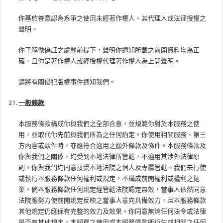
你基於善意認為系爭之使用未經著作權人、其代理人或法律授權之
聲明。
你了解做偽証之處罰前提下，聲明你通知所載之前開資料均為正
確，且你是著作權人或經授權代理著作權人為上開聲明。
請將有關侵犯版權事件通知我們。
一般條款
本服務條款構成你與我們之全部合意，並規範你對於本服務之使
用，並取代你先前與我們所為之任何約定。你使用相關服務、第三
方內容或軟件時，亦應符合適用之額外條款及條件。本服務條款及
你與我們之關係，均受到本地法律所管轄，不適用其涉外法律原
則。你與我們均同意接受本地法院之個人及專屬管轄。我們未行使
或執行本服務條款任何權利或規定，不構成前開權利或權利之拋
棄。倘本服務條款任何規定經管轄法院認定無效，當事人依然同意
法院應努力使前開規定反映之當事人意向具備效力，且本服務條款
其他規定仍應保有完整的效力及效果。你同意無論任何法令或法律
是否有其他規定，本服務之使用或本服務條款所衍生或相關之任何