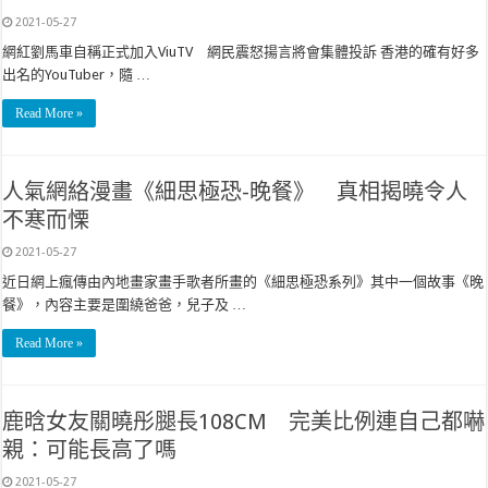
2021-05-27
網紅劉馬車自稱正式加入ViuTV 網民震怒揚言將會集體投訴 香港的確有好多
出名的YouTuber，隨 …
Read More »
人氣網絡漫畫《細思極恐-晚餐》 真相揭曉令人
不寒而慄
2021-05-27
近日網上瘋傳由內地畫家畫手歌者所畫的《細思極恐系列》其中一個故事《晚
餐》，內容主要是圍繞爸爸，兒子及 …
Read More »
鹿晗女友關曉彤腿長108CM 完美比例連自己都嚇
親：可能長高了嗎
2021-05-27