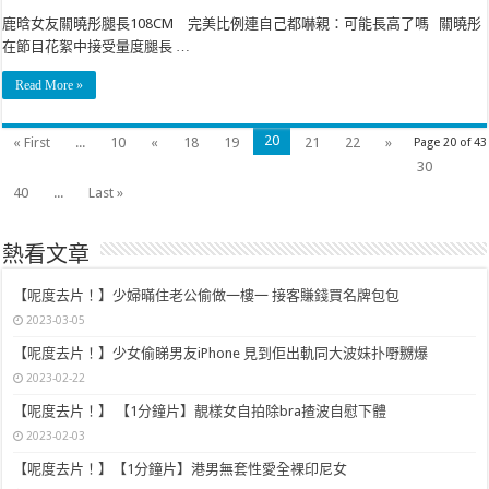
鹿晗女友關曉彤腿長108CM 完美比例連自己都嚇親：可能長高了嗎 關曉彤
在節目花絮中接受量度腿長 …
Read More »
20
« First
...
10
«
18
19
21
22
»
Page 20 of 43
30
40
...
Last »
熱看文章
【呢度去片！】少婦暪住老公偷做一樓一 接客賺錢買名牌包包
2023-03-05
【呢度去片！】少女偷睇男友iPhone 見到佢出軌同大波妹扑嘢嬲爆
2023-02-22
【呢度去片！】 【1分鐘片】靚樣女自拍除bra揸波自慰下體
2023-02-03
【呢度去片！】【1分鐘片】港男無套性愛全裸印尼女