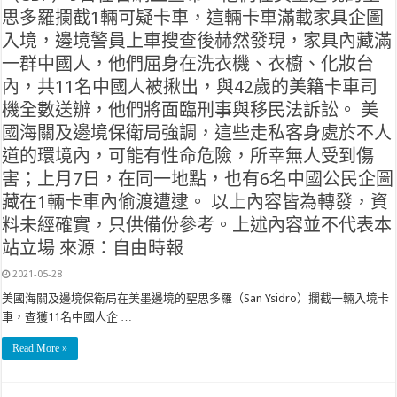
思多羅攔截1輛可疑卡車，這輛卡車滿載家具企圖
入境，邊境警員上車搜查後赫然發現，家具內藏滿
一群中國人，他們屈身在洗衣機、衣櫥、化妝台
內，共11名中國人被揪出，與42歲的美籍卡車司
機全數送辦，他們將面臨刑事與移民法訴訟。 美
國海關及邊境保衛局強調，這些走私客身處於不人
道的環境內，可能有性命危險，所幸無人受到傷
害；上月7日，在同一地點，也有6名中國公民企圖
藏在1輛卡車內偷渡遭逮。 以上內容皆為轉發，資
料未經確實，只供備份參考。上述內容並不代表本
站立場 來源：自由時報
2021-05-28
美國海關及邊境保衛局在美墨邊境的聖思多羅（San Ysidro）攔截一輛入境卡
車，查獲11名中國人企 …
Read More »