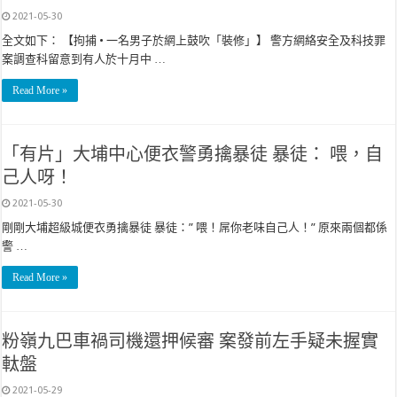
2021-05-30
全文如下： 【拘捕 • 一名男子於網上鼓吹「裝修」】 警方網絡安全及科技罪
案調查科留意到有人於十月中 …
Read More »
「有片」大埔中心便衣警勇擒暴徒 暴徒： 喂，自
己人呀！
2021-05-30
剛剛大埔超級城便衣勇擒暴徒 暴徒：” 喂！屌你老味自己人！” 原來兩個都係
警 …
Read More »
粉嶺九巴車禍司機還押候審 案發前左手疑未握實
軚盤
2021-05-29