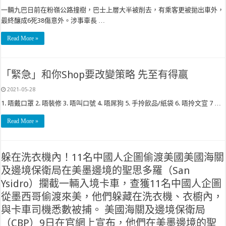
一輛九巴日前在粉嶺公路撞樹，巴士上層大半被削去，有乘客更被拋出車外，
最終釀成6死38傷意外。涉事車長 …
Read More »
「緊急」和你Shop要改變策略 先至有得嬴
2021-05-28
1. 唔戴口罩 2. 唔裝修 3. 唔叫口號 4. 唔屌狗 5. 手拎飲品/紙袋 6. 唔拎文宣 7 …
Read More »
躲在洗衣機內！11名中國人企圖偷渡美國美國海關
及邊境保衛局在美墨邊境的聖思多羅（San
Ysidro）攔截一輛入境卡車，查獲11名中國人企圖
從墨西哥偷渡來美，他們躲藏在洗衣機、衣櫥內，
與卡車司機悉數被捕。 美國海關及邊境保衛局
（CBP）9日在官網上宣布，他們在美墨邊境的聖