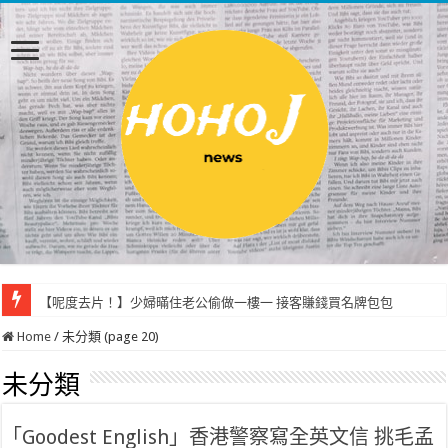
【呢度去片！】少婦暪住老公偷做一樓一 接客賺錢買名牌包包
Home
/
未分類 (page 20)
未分類
「Goodest English」香港警察寫全英文信 挑毛孟