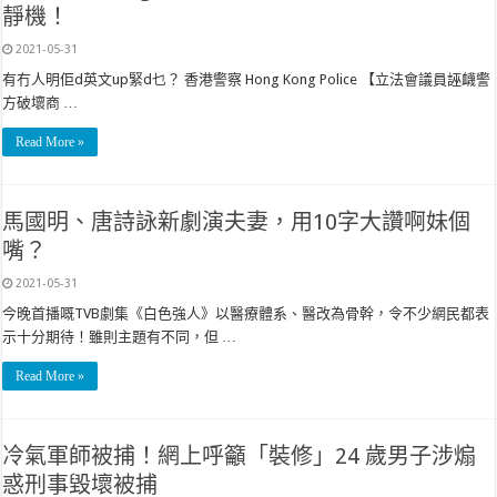
靜機！
2021-05-31
有冇人明佢d英文up緊d乜？ 香港警察 Hong Kong Police 【立法會議員誣衊警
方破壞商 …
Read More »
馬國明、唐詩詠新劇演夫妻，用10字大讚啊妹個
嘴？
2021-05-31
今晚首播嘅TVB劇集《白色強人》以醫療體系、醫改為骨幹，令不少網民都表
示十分期待！雖則主題有不同，但 …
Read More »
冷氣軍師被捕！網上呼籲「裝修」24 歲男子涉煽
惑刑事毀壞被捕