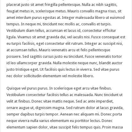
placerat justo sit amet fringilla pellentesque. Nulla ac nibh sagittis,
feugiat metus in, scelerisque metus. Mauris convallis magna risus, sit
amet interdum purus egestas at. Integer malesuada libero ut euismod
tempus. In neque mi, tincidunt nec mollis ac, convallis et turpis.
Vestibulum diam tellus, accumsan et lacus id, consectetur efficitur
ligula. Vivamus sit amet gravida dui, vel iaculis nisi. Fusce consequat est
eu turpis facilisis, eget consectetur elit rutrum. Integer ac suscipit nisi,
at accumsan tellus. Mauris venenatis arcu et felis pellentesque
posuere. Sed sagittis cursus justo eu tincidunt. Fusce venenatis tortor
id leo ullamcorper gravida. Nulla molestie neque nunc, blandit auctor
justo tristique eget. Ut facilisis quis lectus in viverra. Sed vitae purus
nec dolor sollicitudin elementum vel molestie libero.
Quisque vel purus purus. In scelerisque eget arcu vitae finibus.
Vestibulum consectetur facilisis tellus ac malesuada. Nunc tincidunt ut
velit at finibus. Donec vitae mattis neque. Sed ac ante imperdiet,
ornare augue ut, dignissim magna. Sed rutrum dolor at lacus gravida,
semper dapibus turpis tempor. Aenean nec aliquam mi. Donec porta
neque viverra nulla varius elementum eu porttitor lectus. Donec
elementum sapien dolor, vitae suscipit felis tempus quis. Proin massa