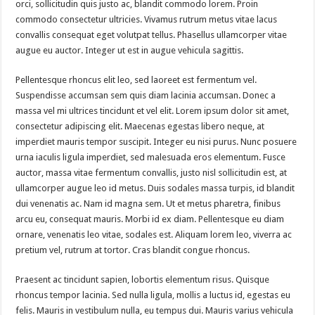
orci, sollicitudin quis justo ac, blandit commodo lorem. Proin
commodo consectetur ultricies. Vivamus rutrum metus vitae lacus
convallis consequat eget volutpat tellus. Phasellus ullamcorper vitae
augue eu auctor. Integer ut est in augue vehicula sagittis.
Pellentesque rhoncus elit leo, sed laoreet est fermentum vel.
Suspendisse accumsan sem quis diam lacinia accumsan. Donec a
massa vel mi ultrices tincidunt et vel elit. Lorem ipsum dolor sit amet,
consectetur adipiscing elit. Maecenas egestas libero neque, at
imperdiet mauris tempor suscipit. Integer eu nisi purus. Nunc posuere
urna iaculis ligula imperdiet, sed malesuada eros elementum. Fusce
auctor, massa vitae fermentum convallis, justo nisl sollicitudin est, at
ullamcorper augue leo id metus. Duis sodales massa turpis, id blandit
dui venenatis ac. Nam id magna sem. Ut et metus pharetra, finibus
arcu eu, consequat mauris. Morbi id ex diam. Pellentesque eu diam
ornare, venenatis leo vitae, sodales est. Aliquam lorem leo, viverra ac
pretium vel, rutrum at tortor. Cras blandit congue rhoncus.
Praesent ac tincidunt sapien, lobortis elementum risus. Quisque
rhoncus tempor lacinia. Sed nulla ligula, mollis a luctus id, egestas eu
felis. Mauris in vestibulum nulla, eu tempus dui. Mauris varius vehicula