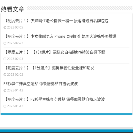
熱看文章
【呢度去片！】少婦暪住老公偷做一樓一 接客賺錢買名牌包包
2023-03-05
【呢度去片！】少女偷睇男友iPhone 見到佢出軌同大波妹扑嘢嬲爆
2023-02-22
【呢度去片！】 【1分鐘片】靚樣女自拍除bra揸波自慰下體
2023-02-03
【呢度去片！】【1分鐘片】港男無套性愛全裸印尼女
2023-02-02
PE衫學生妹真空透點 係餐廳露點自揸玩波波
2023-01-12
【呢度去片！】PE衫學生妹真空透點 係餐廳露點自揸玩波波
2023-01-12