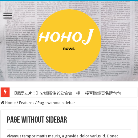
【呢度去片！】少婦暪住老公偷做一樓一 接客賺錢買名牌包包
Home
/
Features
/
Page without sidebar
Page without sidebar
Vivamus tempor mattis mauris, a gravida dolor varius id. Donec