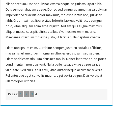
elit ac pretium. Donec pulvinar viverra neque, sagittis volutpat nibh.
Duis semper aliquam augue. Donec sed augue sit amet massa pulvinar
imperdiet. Sed lacinia dolor maximus, molestie lectus non, pulvinar
nibh. Cras maximus, libero vitae lobortis laoreet, velit lacus congue
odio, vitae aliquam enim eros id justo. Nullam quis augue maximus,
aliquet massa suscipit, ultrices tellus. Vivamus nec enim mauris.
Maecenas interdum molestie justo, ut lacinia nulla dapibus viverra.
Etiam non ipsum enim. Curabitur semper, justo eu sodales efficitur,
massa nisl ullamcorper magna, in ultricies eros ipsum sed sapien.
Etiam sodales vestibulum risus nec mollis. Donec in tortor ac leo porta
condimentum non quis velit. Nulla pellentesque vitae augue varius
vulputate. Sed cursus elit arcu, vitae auctor neque accumsan viverra.
Pellentesque eget convallis mauris, eget porta augue. Duis volutpat
ullamcorper ultricies.
Pages:
1
2
3
4